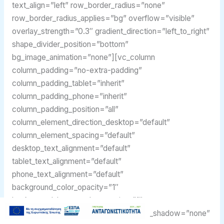
text_align=”left” row_border_radius=”none”
row_border_radius_applies=”bg” overflow=”visible”
overlay_strength=”0.3″ gradient_direction=”left_to_right”
shape_divider_position=”bottom”
bg_image_animation=”none”][vc_column
column_padding=”no-extra-padding”
column_padding_tablet=”inherit”
column_padding_phone=”inherit”
column_padding_position=”all”
column_element_direction_desktop=”default”
column_element_spacing=”default”
desktop_text_alignment=”default”
tablet_text_alignment=”default”
phone_text_alignment=”default”
background_color_opacity=”1″
background_hover_color_opacity=”1″
column_backdrop_filter=”none” column_shadow=”none”