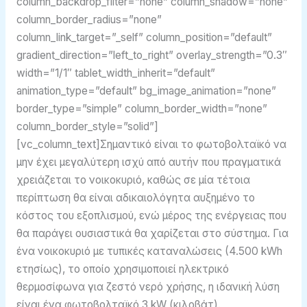
column_backdrop_filter=”none” column_shadow=”none”
column_border_radius=”none”
column_link_target=”_self” column_position=”default”
gradient_direction=”left_to_right” overlay_strength=”0.3″
width=”1/1″ tablet_width_inherit=”default”
animation_type=”default” bg_image_animation=”none”
border_type=”simple” column_border_width=”none”
column_border_style=”solid”]
[vc_column_text]Σημαντικό είναι το φωτοβολταϊκό να
μην έχει μεγαλύτερη ισχύ από αυτήν που πραγματικά
χρειάζεται το νοικοκυριό, καθώς σε μία τέτοια
περίπτωση θα είναι αδικαιολόγητα αυξημένο το
κόστος του εξοπλισμού, ενώ μέρος της ενέργειας που
θα παράγει ουσιαστικά θα χαρίζεται στο σύστημα. Για
ένα νοικοκυριό με τυπικές καταναλώσεις (4.500 kWh
ετησίως), το οποίο χρησιμοποιεί ηλεκτρικό
θερμοσίφωνα για ζεστό νερό χρήσης, η ιδανική λύση
είναι ένα φωτοβολταϊκό 3 kW (κιλοβάτ).