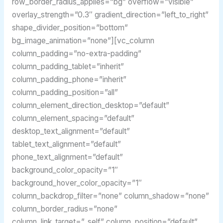
row_border_radius_applies=”bg” overflow=”visible”
overlay_strength=”0.3″ gradient_direction=”left_to_right”
shape_divider_position=”bottom”
bg_image_animation=”none”][vc_column
column_padding=”no-extra-padding”
column_padding_tablet=”inherit”
column_padding_phone=”inherit”
column_padding_position=”all”
column_element_direction_desktop=”default”
column_element_spacing=”default”
desktop_text_alignment=”default”
tablet_text_alignment=”default”
phone_text_alignment=”default”
background_color_opacity=”1″
background_hover_color_opacity=”1″
column_backdrop_filter=”none” column_shadow=”none”
column_border_radius=”none”
column_link_target=”_self” column_position=”default”