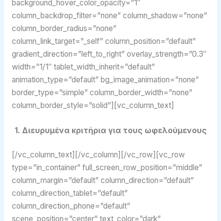
background_hover_color_opacity=”1″
column_backdrop_filter=”none” column_shadow=”none”
column_border_radius=”none”
column_link_target=”_self” column_position=”default”
gradient_direction=”left_to_right” overlay_strength=”0.3″
width=”1/1″ tablet_width_inherit=”default”
animation_type=”default” bg_image_animation=”none”
border_type=”simple” column_border_width=”none”
column_border_style=”solid”][vc_column_text]
1. Διευρυμένα κριτήρια για τους ωφελούμενους
[/vc_column_text][/vc_column][/vc_row][vc_row
type=”in_container” full_screen_row_position=”middle”
column_margin=”default” column_direction=”default”
column_direction_tablet=”default”
column_direction_phone=”default”
scene_position=”center” text_color=”dark”