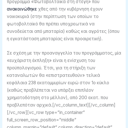
πρόγραμμα «Φωτοβολταϊκά στη στέγη» που
ανακοινώθηκε
χθες από την κυβέρνηση έχουν
νοικοκυριά (στην περίπτωση των οποίων το
φωτοβολταϊκό θα πρέπει υποχρεωτικά να
συνοδεύεται από μπαταρία) καθώς και αγρότες (όπου
η εγκατάσταση μπαταρίας είναι προαιρετική).
Σε σχέση με την προαναγγελία του προγράμματος, μία
«ευχάριστη έκπληξη» είναι η ενίσχυση του
προϋπολογισμού. Έτσι, για τη στήριξη των
καταναλωτών θα «επιστρατευθούν» τελικά
κεφάλαια 238 εκατομμυρίων ευρώ στον 1ο κύκλο
(καθώς προβλέπεται να υπάρξει επιπλέον
χρηματοδότηση στο μέλλον), από 200 εκατ. που
προβλεπόταν αρχικά.[/vc_column_text][/vc_column]
[/vc_row][vc_row type=”in_container”
full_screen_row_position=”middle”
column_margin=”default” column_direction=”default”