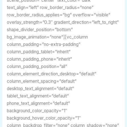
scene_position=”center” text_color=”dark”
text_align=”left” row_border_radius=”none”
row_border_radius_applies=”bg” overflow=”visible”
overlay_strength=”0.3″ gradient_direction=”left_to_right”
shape_divider_position=”bottom”
bg_image_animation=”none”][vc_column
column_padding=”no-extra-padding”
column_padding_tablet=”inherit”
column_padding_phone=”inherit”
column_padding_position=”all”
column_element_direction_desktop=”default”
column_element_spacing=”default”
desktop_text_alignment=”default”
tablet_text_alignment=”default”
phone_text_alignment=”default”
background_color_opacity=”1″
background_hover_color_opacity=”1″
column_backdrop_filter=”none” column_shadow=”none”