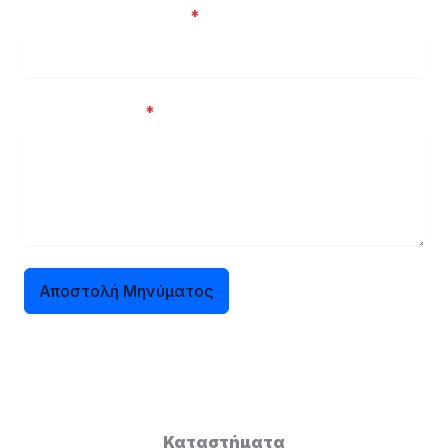
Αριθμός Τηλεφώνου
*
Το μήνυμα σας
*
Αποστολή Μηνύματος
Καταστήματα